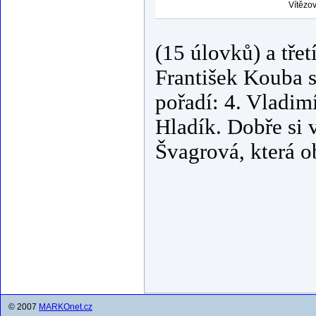
Vítězo
(15 úlovků) a tře
František Kouba s
pořadí: 4. Vladim
Hladík. Dobře si v
Švagrová, která o
© 2007
MARKOnet.cz