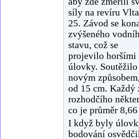
aby zde změřili s
síly na revíru Vlt
25. Závod se kona
zvýšeného vodní
stavu, což se
projevilo horšími
úlovky. Soutěžilo
novým způsobem, 
od 15 cm. Každý zá
rozhodčího někter
co je průměr 8,66
I když byly úlovky
bodování osvědčil