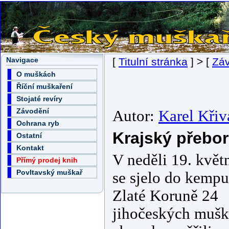
Navigace
[
Titulní stránka
] > [
Zá
O muškách
Říční muškaření
Stojaté revíry
Závodění
Autor:
Karel Křiv
Ochrana ryb
Krajský přebor
Ostatní
Kontakt
V neděli 19. květ
Přímý prodej knih
Povltavský muškař
se sjelo do kempu
Zlaté Koruně 24
jihočeských mušk